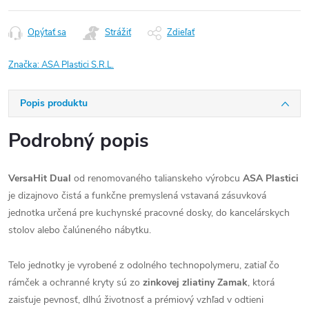
Opýtať sa
Strážiť
Zdieľať
Značka:
ASA Plastici S.R.L.
Popis produktu
Podrobný popis
VersaHit Dual
od renomovaného talianskeho výrobcu
ASA Plastici
je dizajnovo čistá a funkčne premyslená vstavaná zásuvková
jednotka určená pre kuchynské pracovné dosky, do kancelárskych
stolov alebo čalúneného nábytku.
Telo jednotky je vyrobené z odolného technopolymeru, zatiaľ čo
rámček a ochranné kryty sú zo
zinkovej zliatiny Zamak
, ktorá
zaisťuje pevnosť, dlhú životnosť a prémiový vzhľad v odtieni