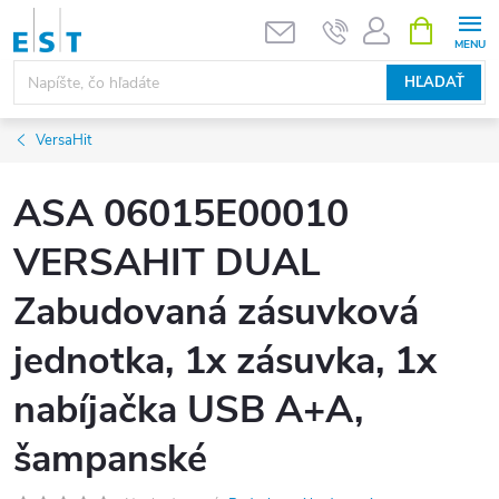
Prejsť
NÁKUPN
KOŠÍK
na
obsah
HĽADAŤ
VersaHit
ASA 06015E00010
VERSAHIT DUAL
Zabudovaná zásuvková
jednotka, 1x zásuvka, 1x
nabíjačka USB A+A,
šampanské