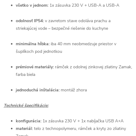
všetko v jednom:
1x zásuvka 230 V + USB-A a USB-A
odolnosť IP54:
v zavretom stave odoláva prachu a
striekajúcej vode – bezpečné riešenie do kuchyne
minimálna hĺbka:
iba 40 mm neobmedzuje priestor v
šuplíkoch pod jednotkou
prémiové materiály:
rámček z odolnej zinkovej zliatiny Zamak,
farba biela
jednoduchá inštalácia:
montáž zhora
Technické špecifikácie:
konfigurácia:
1x zásuvka 230 V + 1x nabíjačka USB A+A
materiál:
telo z technopolymeru, rámček a kryty zo zliatiny