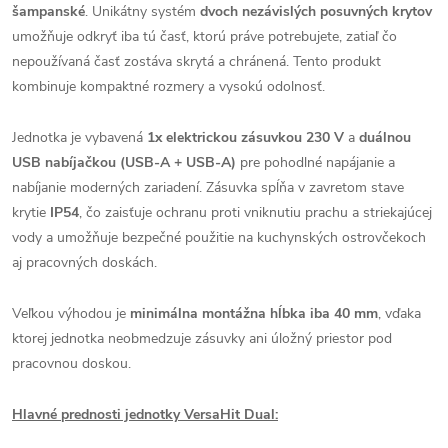
šampanské
. Unikátny systém
dvoch nezávislých posuvných krytov
umožňuje odkryť iba tú časť, ktorú práve potrebujete, zatiaľ čo
nepoužívaná časť zostáva skrytá a chránená. Tento produkt
kombinuje kompaktné rozmery a vysokú odolnosť.
Jednotka je vybavená
1x elektrickou zásuvkou 230 V
a
duálnou
USB nabíjačkou (USB-A + USB-A)
pre pohodlné napájanie a
nabíjanie moderných zariadení. Zásuvka spĺňa v zavretom stave
krytie
IP54
, čo zaisťuje ochranu proti vniknutiu prachu a striekajúcej
vody a umožňuje bezpečné použitie na kuchynských ostrovčekoch
aj pracovných doskách.
Veľkou výhodou je
minimálna montážna hĺbka iba 40 mm
, vďaka
ktorej jednotka neobmedzuje zásuvky ani úložný priestor pod
pracovnou doskou.
Hlavné prednosti jednotky VersaHit Dual: