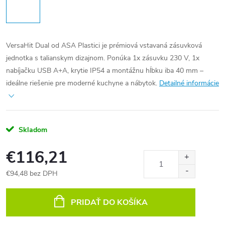
VersaHit Dual od ASA Plastici je prémiová vstavaná zásuvková
jednotka s talianskym dizajnom. Ponúka 1x zásuvku 230 V, 1x
nabíjačku USB A+A, krytie IP54 a montážnu hĺbku iba 40 mm –
ideálne riešenie pre moderné kuchyne a nábytok.
Detailné informácie
Skladom
€116,21
€94,48 bez DPH
Jednotková
cena:
PRIDAŤ DO KOŠÍKA