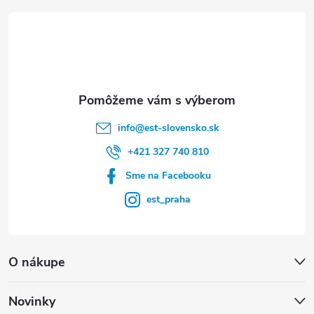
t
i
e
info
@
est-slovensko.sk
+421 327 740 810
Sme na Facebooku
est_praha
O nákupe
Novinky