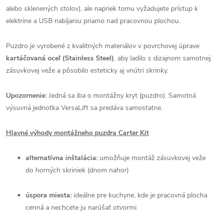
alebo sklenených stolov), ale napriek tomu vyžadujete prístup k
elektrine a USB nabíjaniu priamo nad pracovnou plochou.
Puzdro je vyrobené z kvalitných materiálov v povrchovej úprave
kartáčovaná oceľ (Stainless Steel)
, aby ladilo s dizajnom samotnej
zásuvkovej veže a pôsobilo esteticky aj vnútri skrinky.
Upozornenie:
Jedná sa iba o montážny kryt (puzdro). Samotná
výsuvná jednotka VersaLift sa predáva samostatne.
Hlavné výhody montážneho puzdra Carter Kit
alternatívna inštalácia:
umožňuje montáž zásuvkovej veže
do horných skriniek (dnom nahor)
úspora miesta:
ideálne pre kuchyne, kde je pracovná plocha
cenná a nechcete ju narúšať otvormi