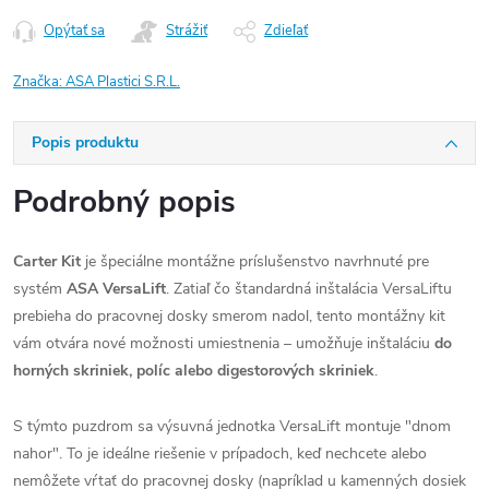
Opýtať sa
Strážiť
Zdieľať
Značka:
ASA Plastici S.R.L.
Popis produktu
Podrobný popis
Carter Kit
je špeciálne montážne príslušenstvo navrhnuté pre
systém
ASA VersaLift
. Zatiaľ čo štandardná inštalácia VersaLiftu
prebieha do pracovnej dosky smerom nadol, tento montážny kit
vám otvára nové možnosti umiestnenia – umožňuje inštaláciu
do
horných skriniek, políc alebo digestorových skriniek
.
S týmto puzdrom sa výsuvná jednotka VersaLift montuje "dnom
nahor". To je ideálne riešenie v prípadoch, keď nechcete alebo
nemôžete vŕtať do pracovnej dosky (napríklad u kamenných dosiek