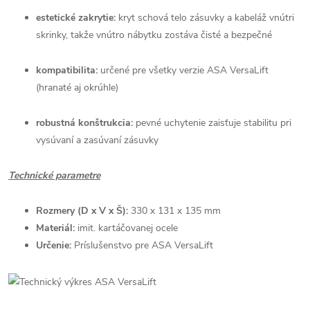
estetické zakrytie:
kryt schová telo zásuvky a kabeláž vnútri
skrinky, takže vnútro nábytku zostáva čisté a bezpečné
kompatibilita:
určené pre všetky verzie ASA VersaLift
(hranaté aj okrúhle)
robustná konštrukcia:
pevné uchytenie zaisťuje stabilitu pri
vysúvaní a zasúvaní zásuvky
Technické parametre
Rozmery (D x V x Š):
330 x 131 x 135 mm
Materiál:
imit. kartáčovanej ocele
Určenie:
Príslušenstvo pre ASA VersaLift