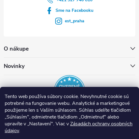
Sme na Facebooku
est_praha
O nákupe
Novinky
Tento web používa súbory cookie. Nevyhnutné cookie sú
potrebné na fungovanie webu. Analytické a marketingové
použijeme len s Vaším súhlasom. Súhlas udelíte tlačidlom
„Súhlasím", odmietnete tlačidlom „Odmietnuť" alebo
EST Slovensko
Inteligentné termostaty tado°
Nuki Smart Lock
upravíte v „Nastavení". Viac v
Zásadách ochrany osobných
údajov
Nástroje Runpotec
.
Ventilácia Helios
Prípojné miesta ASA