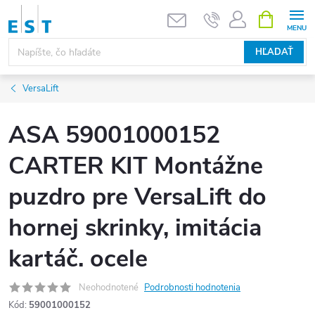
Prejsť
NÁKUPN
KOŠÍK
na
obsah
HĽADAŤ
VersaLift
ASA 59001000152
CARTER KIT Montážne
puzdro pre VersaLift do
hornej skrinky, imitácia
kartáč. ocele
Neohodnotené
Podrobnosti hodnotenia
Kód:
59001000152