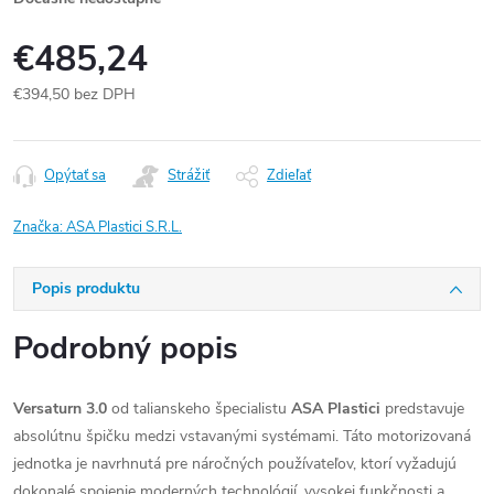
€485,24
€394,50 bez DPH
Jednotková
cena:
Opýtať sa
Strážiť
Zdieľať
Značka:
ASA Plastici S.R.L.
Popis produktu
Podrobný popis
Versaturn 3.0
od talianskeho špecialistu
ASA Plastici
predstavuje
absolútnu špičku medzi vstavanými systémami. Táto motorizovaná
jednotka je navrhnutá pre náročných používateľov, ktorí vyžadujú
dokonalé spojenie moderných technológií, vysokej funkčnosti a