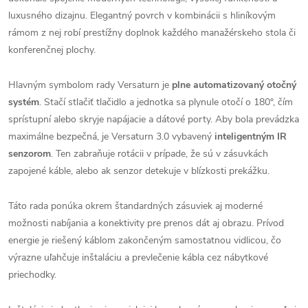
luxusného dizajnu. Elegantný povrch v kombinácii s hliníkovým
rámom z nej robí prestížny doplnok každého manažérskeho stola či
konferenčnej plochy.
Hlavným symbolom rady Versaturn je
plne automatizovaný otočný
systém
. Stačí stlačiť tlačidlo a jednotka sa plynule otočí o 180°, čím
sprístupní alebo skryje napájacie a dátové porty. Aby bola prevádzka
maximálne bezpečná, je Versaturn 3.0 vybavený
inteligentným IR
senzorom
. Ten zabraňuje rotácii v prípade, že sú v zásuvkách
zapojené káble, alebo ak senzor detekuje v blízkosti prekážku.
Táto rada ponúka okrem štandardných zásuviek aj moderné
možnosti nabíjania a konektivity pre prenos dát aj obrazu. Prívod
energie je riešený káblom zakončeným samostatnou vidlicou, čo
výrazne uľahčuje inštaláciu a prevlečenie kábla cez nábytkové
priechodky.