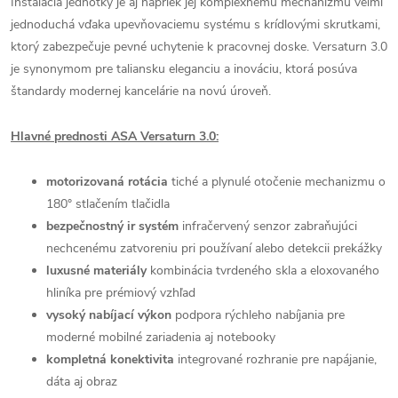
Inštalácia jednotky je aj napriek jej komplexnému mechanizmu veľmi
jednoduchá vďaka upevňovaciemu systému s krídlovými skrutkami,
ktorý zabezpečuje pevné uchytenie k pracovnej doske. Versaturn 3.0
je synonymom pre taliansku eleganciu a inováciu, ktorá posúva
štandardy modernej kancelárie na novú úroveň.
Hlavné prednosti ASA Versaturn 3.0:
motorizovaná rotácia
tiché a plynulé otočenie mechanizmu o
180° stlačením tlačidla
bezpečnostný ir systém
infračervený senzor zabraňujúci
nechcenému zatvoreniu pri používaní alebo detekcii prekážky
luxusné materiály
kombinácia tvrdeného skla a eloxovaného
hliníka pre prémiový vzhľad
vysoký nabíjací výkon
podpora rýchleho nabíjania pre
moderné mobilné zariadenia aj notebooky
kompletná konektivita
integrované rozhranie pre napájanie,
dáta aj obraz