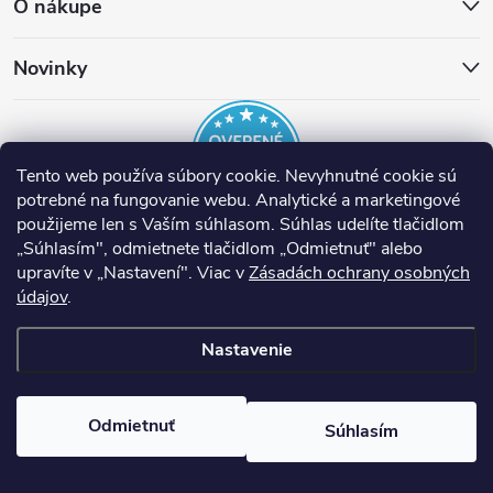
O nákupe
Novinky
Tento web používa súbory cookie. Nevyhnutné cookie sú
potrebné na fungovanie webu. Analytické a marketingové
použijeme len s Vaším súhlasom. Súhlas udelíte tlačidlom
„Súhlasím", odmietnete tlačidlom „Odmietnuť" alebo
EST Slovensko
Inteligentné termostaty tado°
Nuki Smart Lock
upravíte v „Nastavení". Viac v
Zásadách ochrany osobných
údajov
Nástroje Runpotec
.
Ventilácia Helios
Prípojné miesta ASA
Nastavenie
Copyright 2026
E-shop EST SK
. Všetky práva vyhradené.
Upraviť
nastavenie cookies
Odmietnuť
Súhlasím
Vytvoril Shoptet