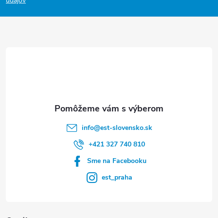
p
údajov
ä
t
i
e
info
@
est-slovensko.sk
+421 327 740 810
Sme na Facebooku
est_praha