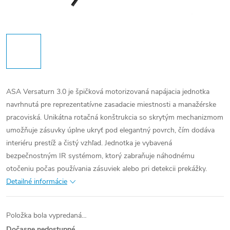
ASA Versaturn 3.0 je špičková motorizovaná napájacia jednotka
navrhnutá pre reprezentatívne zasadacie miestnosti a manažérske
pracoviská. Unikátna rotačná konštrukcia so skrytým mechanizmom
umožňuje zásuvky úplne ukryť pod elegantný povrch, čím dodáva
interiéru prestíž a čistý vzhľad. Jednotka je vybavená
bezpečnostným IR systémom, ktorý zabraňuje náhodnému
otočeniu počas používania zásuviek alebo pri detekcii prekážky.
Detailné informácie
Položka bola vypredaná…
Dočasne nedostupné