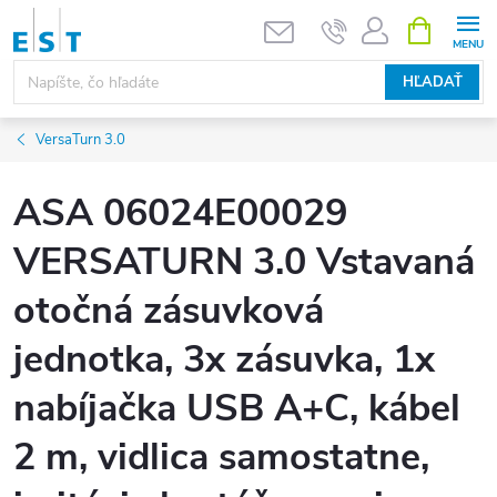
Prejsť
NÁKUPN
KOŠÍK
na
obsah
HĽADAŤ
VersaTurn 3.0
ASA 06024E00029
VERSATURN 3.0 Vstavaná
otočná zásuvková
jednotka, 3x zásuvka, 1x
nabíjačka USB A+C, kábel
2 m, vidlica samostatne,