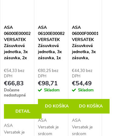
o
špičkové
napájacie a
napájacie a
napájacie a
napájacie a
dátové
dátové
dátové
v
dátové
riešenie z
riešenie z
riešenie z
riešenie z
eloxovaného
eloxovaného
eloxovaného
ASA
ASA
ASA
eloxovaného
hliníka. Táto
hliníka. Táto
hliníka. Táto
06000E00002
06100E00082
06000F00001
hliníka. Táto
plne...
plne...
plne...
VERSATEK
VERSATEK
VERSATEK
plne...
Zásuvková
Zásuvková
Zásuvková
jednotka, 3x
jednotka, 3x
jednotka, 3x
zásuvka, 2x
zásuvka, 1x
zásuvka,
RJ45, GST
nabíjačka
GST IN/OUT,
IN/OUT,
USB A+C, 1x
eloxovaný
€54,33 bez
€80,25 bez
€44,30 bez
strieborná
voľná
hliník/čierna
DPH
DPH
DPH
€66,83
€98,71
€54,49
pozícia,
kábel 0,5 m s
Dočasne
Skladom
Skladom
konektorom
nedostupné
GST, čierna
DO KOŠÍKA
DO KOŠÍKA
DETAIL
ASA
ASA
ASA
Versatek je
Versatek je
Versatek je
srdcom
srdcom