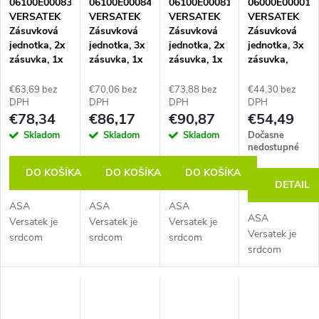
i
06100E00083
06100E00084
06100E00081
06000E00001
VERSATEK
VERSATEK
VERSATEK
VERSATEK
s
Zásuvková
Zásuvková
Zásuvková
Zásuvková
jednotka, 2x
jednotka, 3x
jednotka, 2x
jednotka, 3x
zásuvka, 1x
zásuvka, 1x
zásuvka, 1x
zásuvka,
p
nabíjačka
nabíjačka
nabíjačka
GST IN/OUT,
USB A+C, 1x
USB A+C, 1x
USB A+C, 1x
strieborná
€63,69 bez
€70,06 bez
€73,88 bez
€44,30 bez
r
voľná
voľná
voľná
DPH
DPH
DPH
DPH
€78,34
€86,17
€90,87
€54,49
pozícia, GST
pozícia, GST
pozícia,
IN, čierna
IN, čierna
kábel 0,5 m s
o
Skladom
Skladom
Skladom
Dočasne
konektorom
nedostupné
GST, čierna
d
DO KOŠÍKA
DO KOŠÍKA
DO KOŠÍKA
DETAIL
ASA
ASA
ASA
u
ASA
Versatek je
Versatek je
Versatek je
Versatek je
srdcom
srdcom
srdcom
k
srdcom
modulárneho
modulárneho
modulárneho
modulárneho
systému
systému
systému
t
systému
Versalogic a
Versalogic a
Versalogic a
Versalogic a
predstavuje
predstavuje
predstavuje
predstavuje
špičkové
špičkové
špičkové