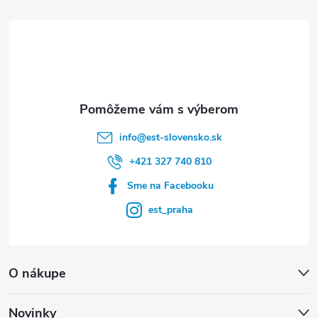
t
i
e
info
@
est-slovensko.sk
+421 327 740 810
Sme na Facebooku
est_praha
O nákupe
Novinky