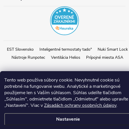
EST Slovensko
Inteligentné termostaty tado°
Nuki Smart Lock
Nástroje Runpotec
Ventilácia Helios
Prípojné miesta ASA
Copyright 2026
E-shop EST SK
. Všetky práva vyhradené.
Upraviť
Tento web používa súbory cookie. Nevyhnutné cookie sú
potrebné na fungovanie webu. Analytické a marketingové
nastavenie cookies
použijeme len s Vaším súhlasom. Súhlas udelíte tlačidlom
Vytvoril Shoptet
„Súhlasím", odmietnete tlačidlom „Odmietnuť" alebo upravíte
„Nastavení". Viac v
Zásadách ochrany osobných údajov
.
Nastavenie