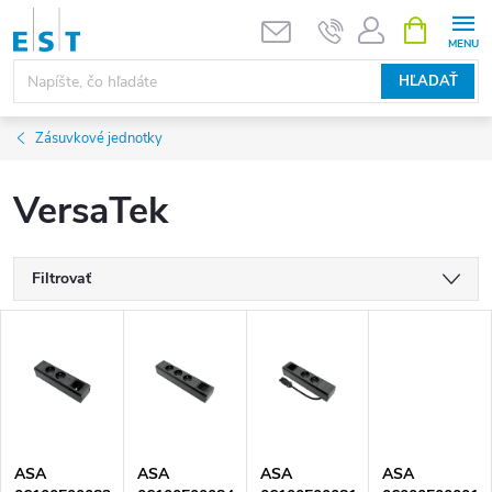
Prejsť
NÁKUPN
KOŠÍK
na
obsah
HĽADAŤ
Zásuvkové jednotky
VersaTek
Filtrovať
V
ý
p
ASA
ASA
ASA
ASA