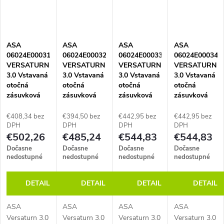
o
pre
pre
pre
reprezentatívne
reprezentatívne
reprezentatívne
reprezentatívne
zasadacie
v
zasadacie
zasadacie
zasadacie
miestnosti a
miestnosti a
miestnosti a
miestnosti a
manažérske
ASA
ASA
ASA
ASA
manažérske
manažérske
manažérske
pracoviská.
06024E00031
06024E00032
06024E00033
06024E00034
pracoviská.
pracoviská.
pracoviská.
Unikátna...
VERSATURN
VERSATURN
VERSATURN
VERSATURN
Unikátna...
Unikátna...
Unikátna...
3.0 Vstavaná
3.0 Vstavaná
3.0 Vstavaná
3.0 Vstavaná
otočná
otočná
otočná
otočná
zásuvková
zásuvková
zásuvková
zásuvková
jednotka, 2x
jednotka, 2x
jednotka, 2x
jednotka, 2x
zásuvka, 1x
zásuvka, 1x
zásuvka, 1x
zásuvka, 1x
€408,34 bez
€394,50 bez
€442,95 bez
€442,95 bez
nabíjačka
nabíjačka
nabíjačka
nabíjačka
DPH
DPH
DPH
DPH
€502,26
€485,24
€544,83
€544,83
USB A+C, 1x
USB A+C, 1x
USB A+C, 1x
USB A+C, 1x
RJ45, kábel 2
RJ45, kábel 2
RJ45, 1x
RJ45, 1x
Dočasne
Dočasne
Dočasne
Dočasne
m, vidlica
m, vidlica
HDMI, kábel
HDMI, kábel
nedostupné
nedostupné
nedostupné
nedostupné
samostatne,
samostatne,
2 m, vidlica
2 m, vidlica
čierne sklo
imitácia
samostatne,
samostatne,
DETAIL
DETAIL
DETAIL
DETAIL
kartáčovanej
biele sklo
čierne sklo
ocele
ASA
ASA
ASA
ASA
Versaturn 3.0
Versaturn 3.0
Versaturn 3.0
Versaturn 3.0