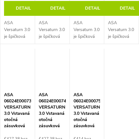
samostatne,
biele sklo
čierne sklo
imitácia
DETAIL
DETAIL
DETAIL
DETAIL
imitácia
kartáčovanej
kartáčovanej
ocele
ocele
ASA
ASA
ASA
ASA
Versaturn 3.0
Versaturn 3.0
Versaturn 3.0
Versaturn 3.0
je špičková
je špičková
je špičková
je špičková
motorizovaná
motorizovaná
motorizovaná
motorizovaná
napájacia
napájacia
napájacia
napájacia
jednotka
jednotka
jednotka
jednotka
navrhnutá
navrhnutá
navrhnutá
navrhnutá
pre
pre
pre
pre
reprezentatívne
reprezentatívne
reprezentatívne
reprezentatívne
zasadacie
zasadacie
zasadacie
zasadacie
miestnosti a
miestnosti a
miestnosti a
miestnosti a
ASA
ASA
ASA
manažérske
manažérske
manažérske
manažérske
06024E00073
06024E00074
06024E00075
pracoviská.
pracoviská.
pracoviská.
pracoviská.
VERSATURN
VERSATURN
VERSATURN
Unikátna...
Unikátna...
Unikátna...
Unikátna...
3.0 Vstavaná
3.0 Vstavaná
3.0 Vstavaná
otočná
otočná
otočná
zásuvková
zásuvková
zásuvková
jednotka, 2x
jednotka, 2x
jednotka, 2x
zásuvka, 1x
zásuvka, 1x
zásuvka, 1x
€427,38 bez
€427,38 bez
€414 bez