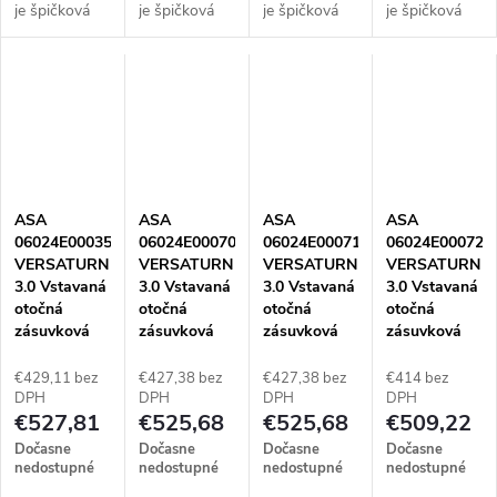
je špičková
je špičková
je špičková
je špičková
motorizovaná
motorizovaná
motorizovaná
motorizovaná
napájacia
napájacia
napájacia
napájacia
jednotka
jednotka
jednotka
jednotka
navrhnutá
navrhnutá
navrhnutá
navrhnutá
pre
pre
pre
pre
reprezentatívne
reprezentatívne
reprezentatívne
reprezentatívne
zasadacie
zasadacie
zasadacie
zasadacie
miestnosti a
miestnosti a
miestnosti a
miestnosti a
ASA
ASA
ASA
ASA
manažérske
manažérske
manažérske
manažérske
06024E00035
06024E00070
06024E00071
06024E00072
pracoviská.
pracoviská.
pracoviská.
pracoviská.
VERSATURN
VERSATURN
VERSATURN
VERSATURN
Unikátna...
Unikátna...
Unikátna...
Unikátna...
3.0 Vstavaná
3.0 Vstavaná
3.0 Vstavaná
3.0 Vstavaná
otočná
otočná
otočná
otočná
zásuvková
zásuvková
zásuvková
zásuvková
jednotka, 2x
jednotka, 3x
jednotka, 3x
jednotka, 3x
zásuvka, 1x
zásuvka, 1x
zásuvka, 1x
zásuvka, 1x
€429,11 bez
€427,38 bez
€427,38 bez
€414 bez
nabíjačka
nabíjačka
nabíjačka
nabíjačka
DPH
DPH
DPH
DPH
€527,81
€525,68
€525,68
€509,22
USB A+C, 1x
USB C+C,
USB C+C,
USB C+C,
RJ45, 1x
kábel 2 m,
kábel 2 m,
kábel 2 m,
Dočasne
Dočasne
Dočasne
Dočasne
HDMI, kábel
vidlica
vidlica
vidlica
nedostupné
nedostupné
nedostupné
nedostupné
2 m, vidlica
samostatne,
samostatne,
samostatne,