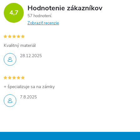
Unikátna...
Unikátna...
Unikátna...
Hodnotenie zákazníkov
d
4,7
57 hodnotení
a
Zobraziť recenzie
c
i
Kvalitný materiál
28.12.2025
e
p
r
+ špecializuje sa na zámky
v
7.8.2025
k
y
v