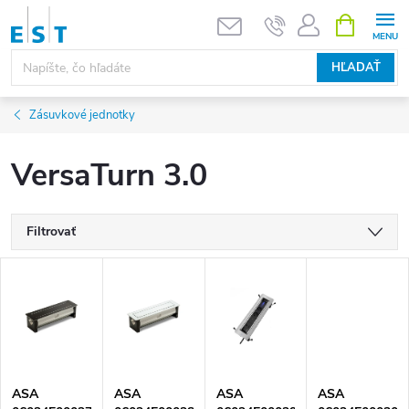
Prejsť
NÁKUPN
KOŠÍK
na
obsah
HĽADAŤ
Zásuvkové jednotky
VersaTurn 3.0
Filtrovať
V
ý
p
ASA
ASA
ASA
ASA